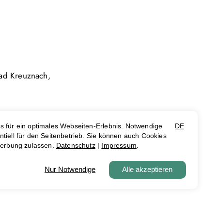
Bad Kreuznach,
gesamt 178
 | 115 KB